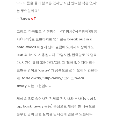
‘~의 이름을 들어 본적은 있지만 직접 만나본 적은 없다’
는 무엇일까요?
= ‘know
of
’
그리고, 한국말로 ‘식은땀이 나다’ 명사(‘식은땀이)와 동
사(‘나다’)로 표현하지만 영어로는
break out in a
cold sweat
이렇게 단어 결합에 있어서 이상하게도
‘
out
’과 ‘
in
’ 이 사용됩니다. 그렇지만, 한국말로 ‘소멸되
다, 시간이 빨리 흘러가다,’그리고 ‘닳아 없어지다’ 라는
표현은 영어로 ‘
away
’ 가 공통으로 쓰여 오히려 간단하
게 ‘
fade away
,’ ‘
slip away
,’ 그리고 ‘
wear
away
’라는 표현입니다.
세상 최초로 숙어사전 전체를 전치사와 부사(
for
,
off
,
up
,
back
,
away
등등) 중심으로 재정리한 내용으로
풍부한 영어 표현 실력을 단시간에 얻을 수 있습니다.