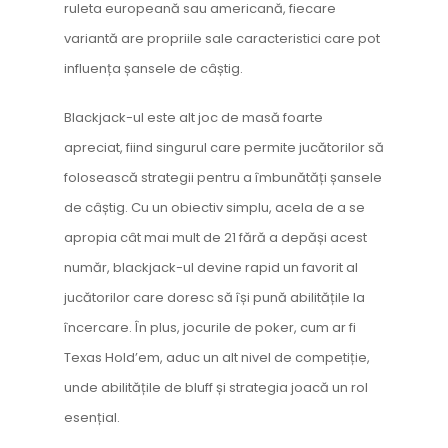
ruleta europeană sau americană, fiecare
variantă are propriile sale caracteristici care pot
influența șansele de câștig.
Blackjack-ul este alt joc de masă foarte
apreciat, fiind singurul care permite jucătorilor să
folosească strategii pentru a îmbunătăți șansele
de câștig. Cu un obiectiv simplu, acela de a se
apropia cât mai mult de 21 fără a depăși acest
număr, blackjack-ul devine rapid un favorit al
jucătorilor care doresc să își pună abilitățile la
încercare. În plus, jocurile de poker, cum ar fi
Texas Hold’em, aduc un alt nivel de competiție,
unde abilitățile de bluff și strategia joacă un rol
esențial.