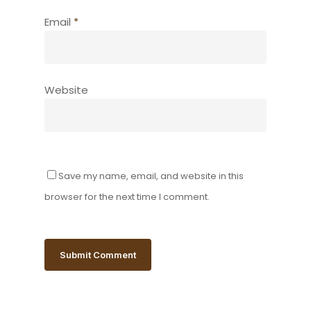
Email
*
Website
Save my name, email, and website in this
browser for the next time I comment.