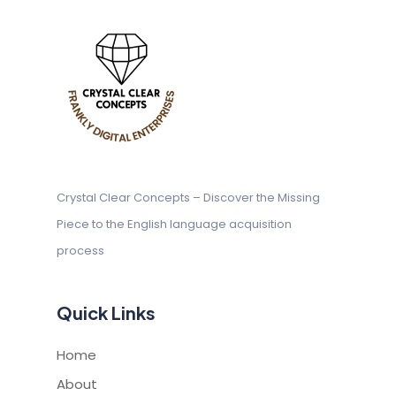
Crystal Clear Concepts – Discover
the Missing
Piece to the English
language acquisition
process
Quick Links
Home
About