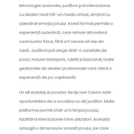
tehnologiei avansate, jucătorii pot interacționa
cu dealeri reali într-un mediu virtual, simțind cu
adevărat emoția jocului. Acest format permite o
experiență autentică, care reînvie atmosfera
cazinourilor fizice, fără a fi nevoie să ieși din
casă. Jucătorii pot alege dintr-o varietate de
jocuri, inclusiv blackjack, ruletă și baccarat, toate
gestionate de dealeri profesioniști care oferă o
experiență de joc captivantă.
Un alt avantaj al jocurilor de tip Live Casino este
oportunitatea de a socializa cu alți jucători. Multe
platforme permit chat-ul în timpul jocului,
facilitând interacțiunile între utilizatori. Aceasta
adaugă o dimensiune socială jocului, pe care