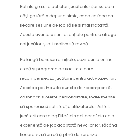
Rotirile gratuite pot oferi jucătorilor șansa de a
câștiga fără a depune nimic, ceea ce face ca
fiecare sesiune de joc să fie și mai incitantă.
Aceste avantaje sunt esențiale pentru a atrage
noi jucători și a-i motiva să revină.
Pe lângă bonusurile inițiale, cazinourile online
oferă și programe de fidelitate care
recompensează jucătorii pentru activitatea lor.
Acestea pot include puncte de recompensă,
cashback și oferte personalizate, toate menite
să sporească satisfacția utilizatorului. Astfel,
jucătorii care aleg EliteSlots pot beneficia de o
experiență de joc adaptată nevoilor lor, făcând
fiecare vizită unică și plină de surprize.