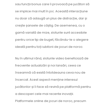
sau funcții bonus care îi provoacă pe jucători să
se implice mai mult în joc. Această interacțiune
nu doar că adaugă un plus de distracție, dar și
crește șansele de câștig. De asemenea, cu o
gamă variată de mize, sloturile sunt accesibile
pentru orice tip de buget, făcându-le o alegere
ideală pentru toți iubitorii de jocuri de noroc.
Nu în ultimul rând, sloturile video beneficiază de
frecvente actualizări și noi lansări, ceea ce
înseamnă că există întotdeauna ceva nou de
încercat. Acest aspect menține interesul
jucătorilor și îi face să revină pe platformă pentru
a descoperi cele mai recente inovații.
Platformele online de jocuri de noroc, precum