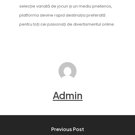
selecție variată de jocuri și un mediu prietenos,
platforma devine rapid destinația preferată
pentru toți cei pasionați de divertismentul online.
Admin
Previous Post